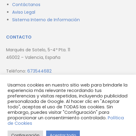
Contáctanos
Aviso Legal
Sistema Interno de Información
CONTACTO
Marqués de Sotelo, 5-4º Pta. 11
46002 – Valencia, España
Teléfono:
673544682
Email:
info@firmus.es
Usamos cookies en nuestro sitio web para brindarle la
experiencia más relevante recordando tus
preferencias y visitas repetidas, incluyendo publicidad
personalizada de Google. Al hacer clic en "Aceptar
todo", aceptas el uso de TODAS las cookies. Sin
embargo, puedes visitar "Configuración" para
proporcionar un consentimiento controlado.
Política
© 2023 Firmus Homes S.L.U
de Cookies
Configuración
Aceptar todo