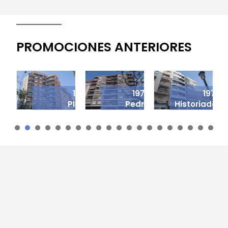
PROMOCIONES ANTERIORES
1970
1972
1975
Plaza
Pedro
Historiador
Monteolivete
Aleixandre
Diago
1
2
3
4
5
6
7
8
9
1
1
1
1
1
0
1
2
3
4
5
6
7
8
9
0