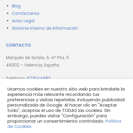
Sobre Nosotros
Blog
Contáctanos
Aviso Legal
Sistema Interno de Información
CONTACTO
Marqués de Sotelo, 5-4º Pta. 11
46002 – Valencia, España
Teléfono:
673544682
Usamos cookies en nuestro sitio web para brindarle la
experiencia más relevante recordando tus
preferencias y visitas repetidas, incluyendo publicidad
Email:
info@firmus.es
personalizada de Google. Al hacer clic en "Aceptar
todo", aceptas el uso de TODAS las cookies. Sin
embargo, puedes visitar "Configuración" para
proporcionar un consentimiento controlado.
Política
de Cookies