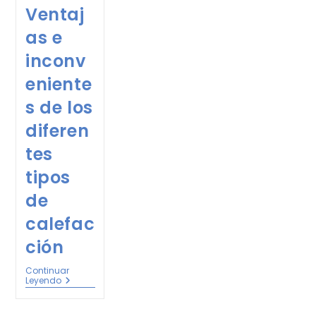
Ventaj
as e
inconv
eniente
s de los
diferen
tes
tipos
de
calefac
ción
Continuar
Leyendo