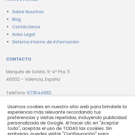
Sobre Nosotros
Blog
Contáctanos
Aviso Legal
Sistema Interno de Información
CONTACTO
Marqués de Sotelo, 5-4º Pta. 11
46002 – Valencia, España
Teléfono:
673544682
Email:
info@firmus.es
Usamos cookies en nuestro sitio web para brindarle la
experiencia más relevante recordando tus
preferencias y visitas repetidas, incluyendo publicidad
personalizada de Google. Al hacer clic en "Aceptar
todo", aceptas el uso de TODAS las cookies. Sin
embargo, puedes visitar "Configuración" para