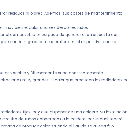
nerar residuos ni olores. Además, sus costes de mantenimiento
en muy bien el calor una vez desconectados.
ar el combustible encargado de generar el calor, basta con
 se puede regular la temperatura en el dispositivo que se
 que es variable y últimamente sube constantemente.
itaciones muy grandes. El calor que producen los radiadores n
radiadores fijos, hay que disponer de una caldera. Su instalació
ircuito de tubos conectados a la caldera, por el cual tendrá
cargada de producir calor. Cuando el líquido se queda frío,