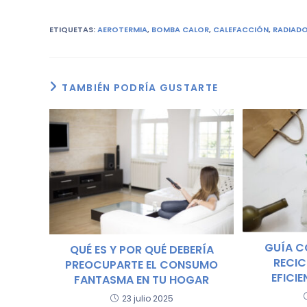
a
w
m
h
o
c
itt
ai
a
m
ETIQUETAS
:
AEROTERMIA
,
BOMBA CALOR
,
CALEFACCIÓN
,
RADIAD
e
er
l
ts
p
b
A
ar
TAMBIÉN PODRÍA GUSTARTE
o
p
tir
o
p
k
GUÍA C
QUÉ ES Y POR QUÉ DEBERÍA
RECIC
PREOCUPARTE EL CONSUMO
EFICI
FANTASMA EN TU HOGAR
23 julio 2025