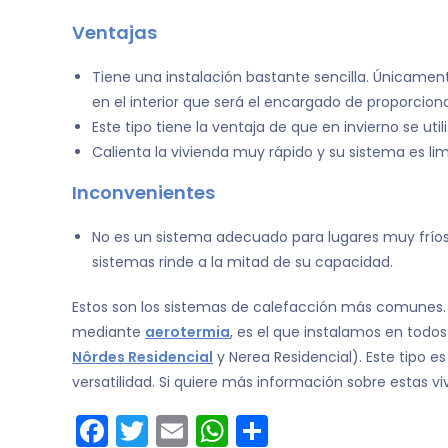
Ventajas
Tiene una instalación bastante sencilla. Únicament
en el interior que será el encargado de proporciona
Este tipo tiene la ventaja de que en invierno se u
Calienta la vivienda muy rápido y su sistema es lim
Inconvenientes
No es un sistema adecuado para lugares muy fríos.
sistemas rinde a la mitad de su capacidad.
Estos son los sistemas de calefacción más comunes
mediante
aerotermia
, es el que instalamos en todos
Nôrdes Residencial
y Nerea Residencial). Este tipo e
versatilidad. Si quiere más información sobre estas 
F
T
E
W
C