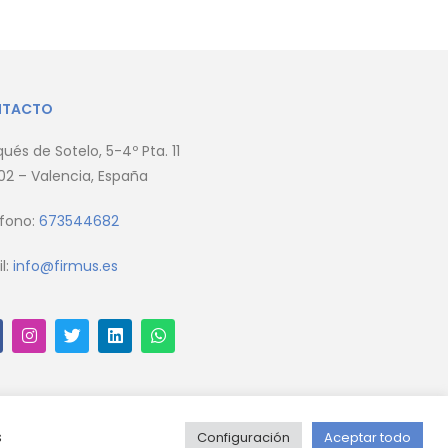
NTACTO
ués de Sotelo, 5-4º Pta. 11
2 – Valencia, España
éfono:
673544682
l:
info@firmus.es
s
Configuración
Aceptar todo