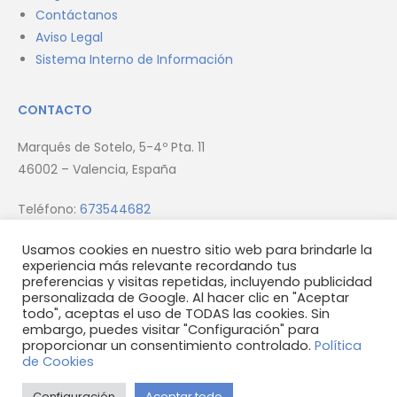
Contáctanos
Aviso Legal
Sistema Interno de Información
CONTACTO
Marqués de Sotelo, 5-4º Pta. 11
46002 – Valencia, España
Teléfono:
673544682
Email:
info@firmus.es
Usamos cookies en nuestro sitio web para brindarle la
experiencia más relevante recordando tus
preferencias y visitas repetidas, incluyendo publicidad
personalizada de Google. Al hacer clic en "Aceptar
todo", aceptas el uso de TODAS las cookies. Sin
embargo, puedes visitar "Configuración" para
proporcionar un consentimiento controlado.
Política
© 2023 Firmus Homes S.L.U
de Cookies
Configuración
Aceptar todo