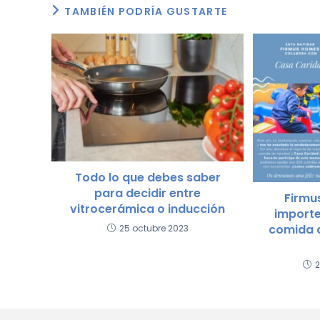
TAMBIÉN PODRÍA GUSTARTE
o
p
tir
o
p
k
Todo lo que debes saber
para decidir entre
Firmu
vitrocerámica o inducción
importe
comida 
25 octubre 2023
2