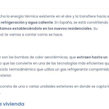
a la energía térmica existente en el aire y la transfiere hacia e
 refrigeración y agua caliente
. En España, se está convirtiendo
tamos estableciéndolo en los nuevos residenciales
. Su
post te vamos a contar como se hace.
ar son las bombas de calor aerotérmicas, que
extraen hasta un
 lo que las convierte en una de las tecnologías más eficientes q
l ciclo termodinámico que utiliza un gas refrigerante comprimid
xterior.
consta de una o varias unidades exteriores en donde se capta l
.
a vivienda