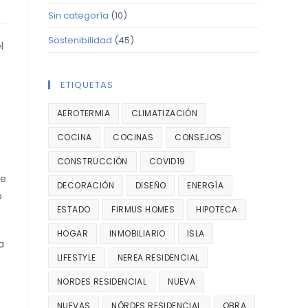
Sin categoría
(10)
Sostenibilidad
(45)
l
ETIQUETAS
AEROTERMIA
CLIMATIZACIÓN
COCINA
COCINAS
CONSEJOS
CONSTRUCCIÓN
COVID19
ue
DECORACIÓN
DISEÑO
ENERGÍA
o
ESTADO
FIRMUS HOMES
HIPOTECA
HOGAR
INMOBILIARIO
ISLA
a
LIFESTYLE
NEREA RESIDENCIAL
NORDES RESIDENCIAL
NUEVA
NUEVAS
NÔRDES RESIDENCIAL
OBRA