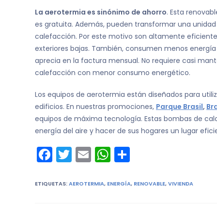
La aerotermia es sinónimo de ahorro
. Esta renovabl
es gratuita. Además, pueden transformar una unidad 
calefacción. Por este motivo son altamente eficient
exteriores bajas. También, consumen menos energía (
aprecia en la factura mensual. No requiere casi mant
calefacción con menor consumo energético.
Los equipos de aerotermia están diseñados para utili
edificios. En nuestras promociones,
Parque Brasil
,
Bra
equipos de máxima tecnología. Estas bombas de calor
energía del aire y hacer de sus hogares un lugar efici
F
T
E
W
C
a
w
m
h
o
c
itt
ai
a
m
ETIQUETAS
:
AEROTERMIA
,
ENERGÍA
,
RENOVABLE
,
VIVIENDA
e
er
l
ts
p
b
A
ar