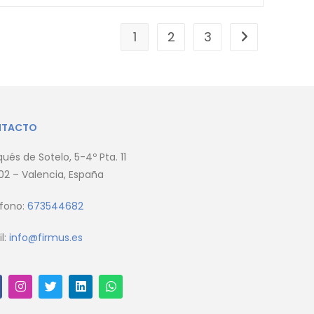
1
2
3
NTACTO
ués de Sotelo, 5-4º Pta. 11
2 – Valencia, España
éfono:
673544682
l:
info@firmus.es