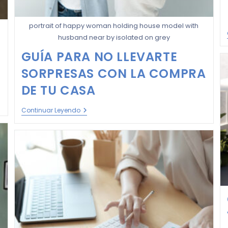
portrait of happy woman holding house model with
R
husband near by isolated on grey
GUÍA PARA NO LLEVARTE
SORPRESAS CON LA COMPRA
DE TU CASA
Continuar Leyendo