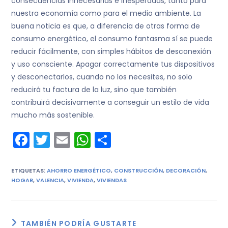
consecuencias innecesarias e inesperadas, tanto para
nuestra economía como para el medio ambiente. La
buena noticia es que, a diferencia de otras forma de
consumo energético, el consumo fantasma sí se puede
reducir fácilmente, con simples hábitos de desconexión
y uso consciente. Apagar correctamente tus dispositivos
y desconectarlos, cuando no los necesites, no solo
reducirá tu factura de la luz, sino que también
contribuirá decisivamente a conseguir un estilo de vida
mucho más sostenible.
F
T
E
W
C
a
w
m
h
o
c
itt
ai
a
m
ETIQUETAS
:
AHORRO ENERGÉTICO
,
CONSTRUCCIÓN
,
DECORACIÓN
,
HOGAR
,
VALENCIA
,
VIVIENDA
,
VIVIENDAS
e
er
l
ts
p
b
A
ar
o
p
tir
TAMBIÉN PODRÍA GUSTARTE