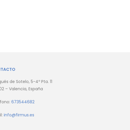
NTACTO
ués de Sotelo, 5-4º Pta. 11
2 – Valencia, España
éfono:
673544682
l:
info@firmus.es