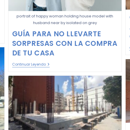
portrait of happy woman holding house model with
husband near by isolated on grey
GUÍA PARA NO LLEVARTE
SORPRESAS CON LA COMPRA
DE TU CASA
Continuar Leyendo