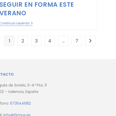
SEGUIR EN FORMA ESTE
VERANO
Continuar Leyendo
1
2
3
4
…
7
NTACTO
ués de Sotelo, 5-4º Pta. 11
2 – Valencia, España
éfono:
673544682
l:
info@firmus.es