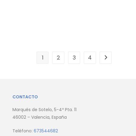
1
2
3
4
CONTACTO
Marqués de Sotelo, 5-4º Pta. 11
46002 – Valencia, España
Teléfono:
673544682