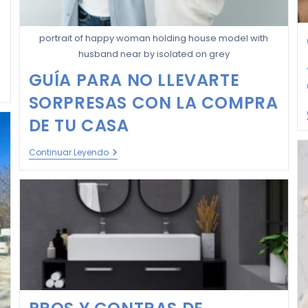
portrait of happy woman holding house model with
husband near by isolated on grey
GUÍA PARA NO LLEVARTE
SORPRESAS CON LA COMPRA
DE TU CASA
Continuar Leyendo