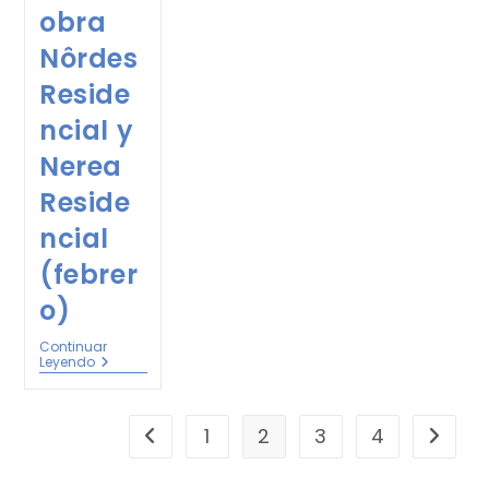
obra
Nôrdes
Reside
ncial y
Nerea
Reside
ncial
(febrer
o)
Continuar
Leyendo
1
2
3
4