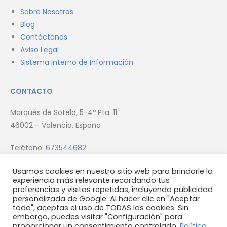
Sobre Nosotros
Blog
Contáctanos
Aviso Legal
Sistema Interno de Información
CONTACTO
Marqués de Sotelo, 5-4º Pta. 11
46002 – Valencia, España
Teléfono:
673544682
Email:
info@firmus.es
Usamos cookies en nuestro sitio web para brindarle la
experiencia más relevante recordando tus
preferencias y visitas repetidas, incluyendo publicidad
personalizada de Google. Al hacer clic en "Aceptar
todo", aceptas el uso de TODAS las cookies. Sin
embargo, puedes visitar "Configuración" para
proporcionar un consentimiento controlado.
Política