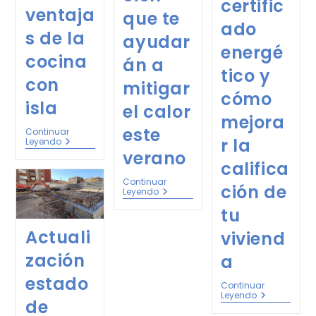
certific
ventaja
que te
ado
s de la
ayudar
energé
cocina
án a
tico y
con
mitigar
cómo
isla
el calor
mejora
este
Continuar
r la
Leyendo
verano
califica
Continuar
ción de
Leyendo
tu
Actuali
viviend
zación
a
estado
Continuar
Leyendo
de