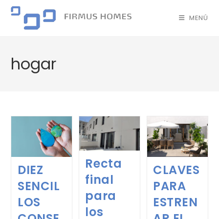
MENÚ
hogar
Recta
DIEZ
CLAVES
final
SENCIL
PARA
para
LOS
ESTREN
los
CONSE
AR EL