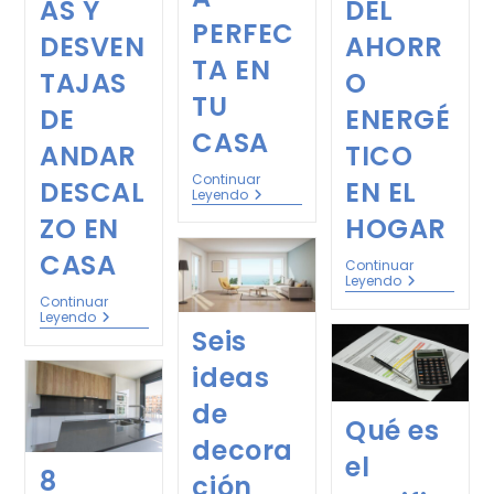
AS Y
DEL
PERFEC
DESVEN
AHORR
TA EN
TAJAS
O
TU
DE
ENERGÉ
CASA
ANDAR
TICO
Continuar
DESCAL
EN EL
Leyendo
ZO EN
HOGAR
CASA
Continuar
Leyendo
Continuar
Leyendo
Seis
ideas
de
Qué es
decora
el
8
ción