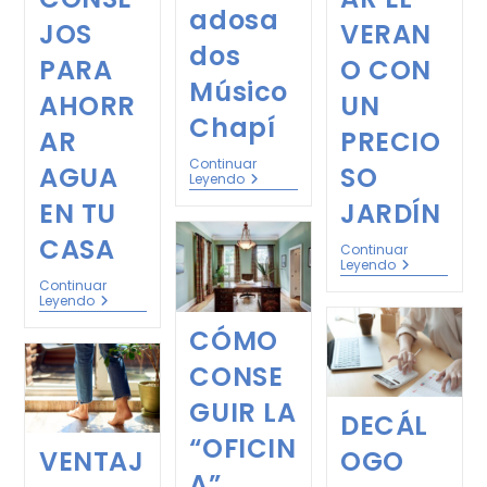
adosa
JOS
VERAN
dos
PARA
O CON
Músico
AHORR
UN
Chapí
AR
PRECIO
Continuar
AGUA
SO
Leyendo
EN TU
JARDÍN
CASA
Continuar
Leyendo
Continuar
Leyendo
CÓMO
CONSE
GUIR LA
DECÁL
“OFICIN
VENTAJ
OGO
A”