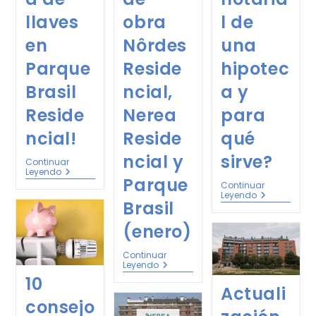
llaves
obra
l de
en
Nôrdes
una
Parque
Reside
hipotec
Brasil
ncial,
a y
Reside
Nerea
para
ncial!
Reside
qué
ncial y
sirve?
Continuar
Leyendo
Parque
Continuar
Leyendo
Brasil
(enero)
Continuar
Leyendo
10
Actuali
consejo