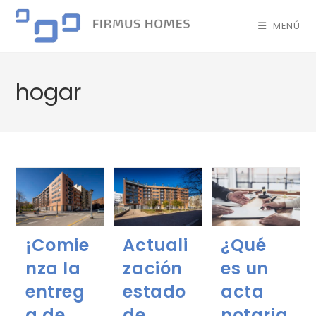
MENÚ
hogar
¡Comie
Actuali
¿Qué
nza la
zación
es un
entreg
estado
acta
a de
de
notaria