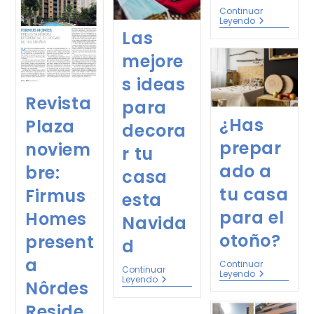
Continuar
Leyendo
Las
mejore
s ideas
Revista
para
¿Has
Plaza
decora
prepar
noviem
r tu
ado a
bre:
casa
tu casa
Firmus
esta
para el
Homes
Navida
otoño?
present
d
a
Continuar
Continuar
Leyendo
Leyendo
Nôrdes
Reside