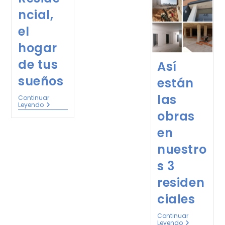
ncial,
el
hogar
de tus
Así
sueños
están
las
Continuar
Leyendo
obras
en
nuestro
s 3
residen
ciales
Continuar
Leyendo