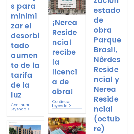
zación
s para
estado
minimi
de
¡Nerea
zar el
obra
Reside
desorbi
Parque
ncial
tado
Brasil,
recibe
aumen
Nôrdes
la
to de la
Reside
licenci
tarifa
ncial y
a de
de la
Nerea
obra!
luz
Reside
Continuar
Continuar
Leyendo
ncial
Leyendo
(octub
re)