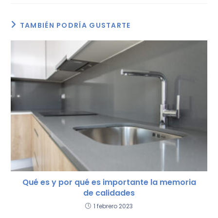
b
A
ar
o
p
tir
TAMBIÉN PODRÍA GUSTARTE
o
p
k
Qué es y por qué es importante la memoria
de calidades
1 febrero 2023