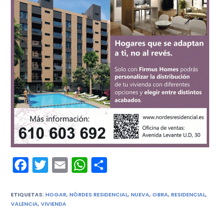
F
T
E
W
C
a
w
m
h
o
c
itt
ai
a
m
ETIQUETAS
:
HOGAR
,
NÔRDES RESIDENCIAL
,
NUEVA
,
OBRA
,
RESIDENCIAL
,
VALENCIA
,
VIVIENDA
e
er
l
ts
p