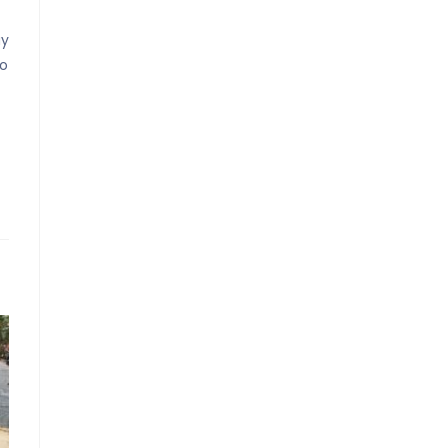
ay
do