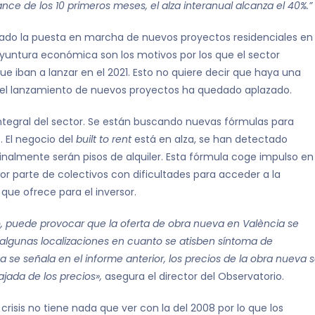
e de los 10 primeros meses, el alza interanual alcanza el 40%.”
zado la puesta en marcha de nuevos proyectos residenciales en
coyuntura económica son los motivos por los que el sector
ue iban a lanzar en el 2021. Esto no quiere decir que haya una
que el lanzamiento de nuevos proyectos ha quedado aplazado.
tegral del sector. Se están buscando nuevas fórmulas para
. El negocio del
built to rent
está en alza, se han detectado
almente serán pisos de alquiler. Esta fórmula coge impulso en
r parte de colectivos con dificultades para acceder a la
ue ofrece para el inversor.
o, puede provocar que la oferta de obra nueva en València se
n algunas localizaciones en cuanto se atisben síntoma de
e señala en el informe anterior, los precios de la obra nueva 
jada de los precios»,
asegura el director del Observatorio.
risis no tiene nada que ver con la del 2008 por lo que los