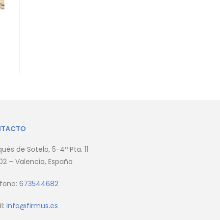
NTACTO
ués de Sotelo, 5-4º Pta. 11
2 – Valencia, España
éfono:
673544682
l:
info@firmus.es