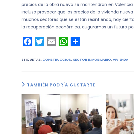
precios de la obra nueva se mantendrán en València 
incluso provocar que los precios de la vivienda nuev
muchos sectores que se están resintiendo, hay cierta 
la recuperación económica, auguramos un futuro posi
F
T
E
W
C
a
w
m
h
o
c
itt
ai
a
m
ETIQUETAS
:
CONSTRUCCIÓN
,
SECTOR INMOBILIARIO
,
VIVIENDA
e
er
l
ts
p
b
A
ar
TAMBIÉN PODRÍA GUSTARTE
o
p
tir
o
p
k