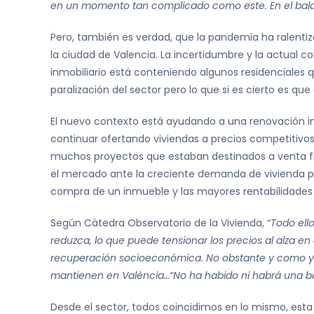
en un momento tan complicado como este. En el balanc
Pero, también es verdad, que la pandemia ha ralenti
la ciudad de Valencia. La incertidumbre y la actual 
inmobiliario está conteniendo algunos residenciales q
paralización del sector pero lo que si es cierto es 
El nuevo contexto está ayudando a una renovación in
continuar ofertando viviendas a precios competitivos
muchos proyectos que estaban destinados a venta fin
el mercado ante la creciente demanda de vivienda po
compra de un inmueble y las mayores rentabilidades q
Según Càtedra Observatorio de la Vivienda, “
Todo ell
reduzca, lo que puede tensionar los precios al alza e
recuperación socioeconómica. No obstante y como ya s
mantienen en València…“No ha habido ni habrá una ba
Desde el sector, todos coincidimos en lo mismo, esta c