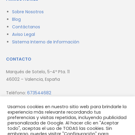
Sobre Nosotros
Blog
Contáctanos
Aviso Legal
Sistema Interno de Información
CONTACTO
Marqués de Sotelo, 5-4º Pta. 11
46002 – Valencia, España
Teléfono:
673544682
Email:
info@firmus.es
Usamos cookies en nuestro sitio web para brindarle la
experiencia más relevante recordando tus
preferencias y visitas repetidas, incluyendo publicidad
personalizada de Google. Al hacer clic en "Aceptar
todo", aceptas el uso de TODAS las cookies. Sin
embargo, puedes visitar "Configuración" para