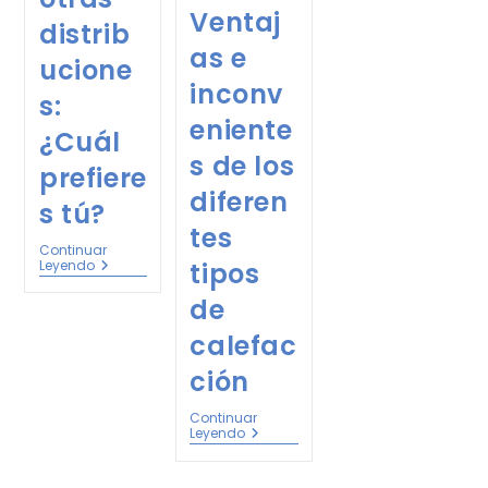
Ventaj
distrib
as e
ucione
inconv
s:
eniente
¿Cuál
s de los
prefiere
diferen
s tú?
tes
Continuar
Leyendo
tipos
de
calefac
ción
Continuar
Leyendo