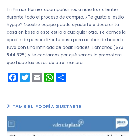
En Firmus Homes acompañamos a nuestros clientes
durante todo el proceso de compra. ¿Te gusta el estilo
hygge? Nuestro equipo puede ayudarte a decorar tu
casa en base a este estilo o cualquier otro. Te damos la
opción de personalizar tu casa para acabar de hacerla
tuya con una infinidad de posibilidades. Llámanos (
673
544 525
) y te contamos por qué somos la promotora
que hace las cosas de otra manera.
F
T
E
W
C
a
w
m
h
o
c
itt
ai
a
m
e
er
l
ts
p
TAMBIÉN PODRÍA GUSTARTE
b
A
ar
o
p
tir
o
p