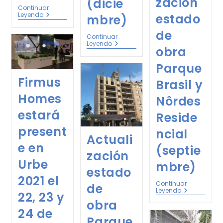
zación
(dicie
Continuar
Leyendo
estado
mbre)
de
Continuar
Leyendo
obra
Parque
Firmus
Brasil y
Homes
Nôrdes
estará
Reside
present
ncial
Actuali
e en
(septie
zación
Urbe
mbre)
estado
2021 el
Continuar
de
Leyendo
22, 23 y
obra
24 de
Parque