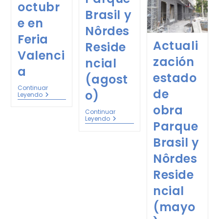
octubr
Brasil y
e en
Nôrdes
Feria
Actuali
Reside
Valenci
zación
ncial
a
estado
(agost
Continuar
de
o)
Leyendo
obra
Continuar
Leyendo
Parque
Brasil y
Nôrdes
Reside
ncial
(mayo