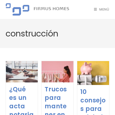
MENÚ
construcción
¿Qué
Trucos
10
es un
para
consejo
acta
mante
s para
notaria
ner en