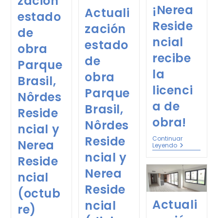
zación
¡Nerea
Actuali
estado
Reside
zación
de
ncial
estado
obra
recibe
de
Parque
la
obra
Brasil,
licenci
Parque
Nôrdes
a de
Brasil,
Reside
obra!
Nôrdes
ncial y
Reside
Continuar
Nerea
Leyendo
ncial y
Reside
Nerea
ncial
Reside
(octub
Actuali
ncial
re)