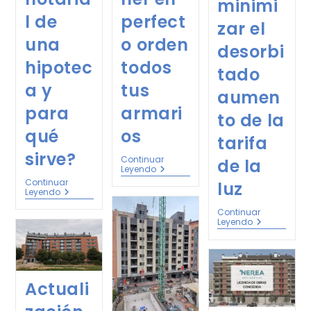
minimi
l de
perfect
zar el
una
o orden
desorbi
hipotec
todos
tado
a y
tus
aumen
para
armari
to de la
qué
os
tarifa
sirve?
Continuar
de la
Leyendo
Continuar
luz
Leyendo
Continuar
Leyendo
Actuali