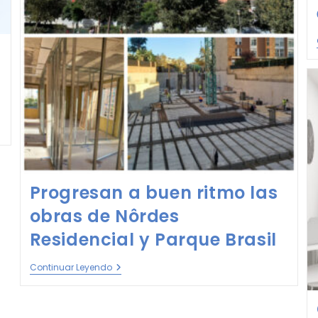
Progresan a buen ritmo las
obras de Nôrdes
Residencial y Parque Brasil
Continuar Leyendo