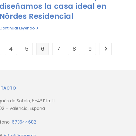
diseñamos la casa ideal en
Nôrdes Residencial
Continuar Leyendo
4
5
6
7
8
9
NTACTO
ués de Sotelo, 5-4º Pta. 11
2 – Valencia, España
éfono:
673544682
l:
info@firmus.es