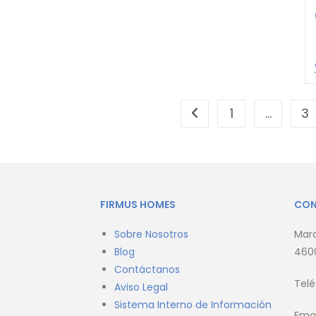
1
…
3
FIRMUS HOMES
CO
Sobre Nosotros
Marq
Blog
4600
Contáctanos
Tel
Aviso Legal
Sistema Interno de Información
Emai