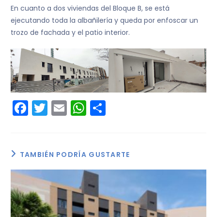
En cuanto a dos viviendas del Bloque B, se está
ejecutando toda la albañilería y queda por enfoscar un
trozo de fachada y el patio interior.
F
T
E
W
C
a
w
m
h
o
c
itt
ai
a
m
e
er
l
ts
p
TAMBIÉN PODRÍA GUSTARTE
b
A
ar
o
p
tir
o
p
k