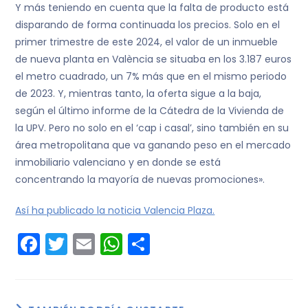
Y más teniendo en cuenta que la falta de producto está
disparando de forma continuada los precios. Solo en el
primer trimestre de este 2024, el valor de un inmueble
de nueva planta en València se situaba en los 3.187 euros
el metro cuadrado, un 7% más que en el mismo periodo
de 2023. Y, mientras tanto, la oferta sigue a la baja,
según el último informe de la Cátedra de la Vivienda de
la UPV. Pero no solo en el ‘cap i casal’, sino también en su
área metropolitana que va ganando peso en el mercado
inmobiliario valenciano y en donde se está
concentrando la mayoría de nuevas promociones».
Así ha publicado la noticia Valencia Plaza.
F
T
E
W
C
a
w
m
h
o
c
itt
ai
a
m