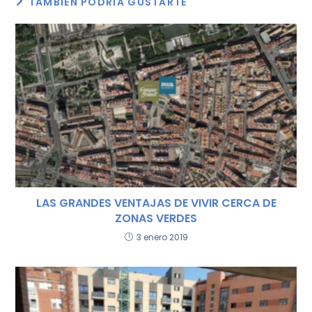
e
er
l
ts
p
TAMBIÉN PODRÍA GUSTARTE
b
A
ar
o
p
tir
o
p
k
LAS GRANDES VENTAJAS DE VIVIR CERCA DE
ZONAS VERDES
3 enero 2019