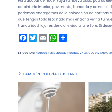
Para acabar de hacer tuya tu nueva casa, podrás ele
carpintería interior; pavimento, bancada y armarios de
podemos encargarnos de la colocación de cortinas e i
que tengas todo listo nada más entrar a vivir a tu nu
tranquilidad, lujo residencial y vida al aire libre. Si 
F
T
E
W
C
a
w
m
h
o
c
itt
ai
a
m
ETIQUETAS
:
NORDES RESIDENCIAL
,
PISCINA
,
VALENCIA
,
VIVIENDA
,
Z
e
er
l
ts
p
b
A
ar
TAMBIÉN PODRÍA GUSTARTE
o
p
tir
o
p
k