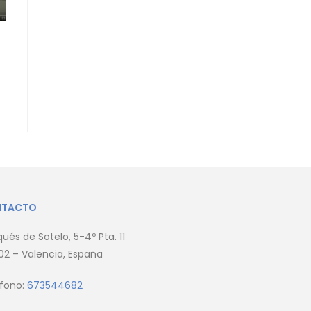
NTACTO
ués de Sotelo, 5-4º Pta. 11
2 – Valencia, España
éfono:
673544682