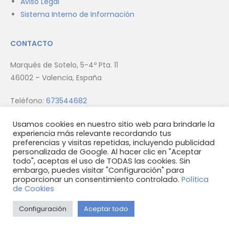
Aviso Legal
Sistema Interno de Información
CONTACTO
Marqués de Sotelo, 5-4º Pta. 11
46002 – Valencia, España
Teléfono:
673544682
Email:
info@firmus.es
Usamos cookies en nuestro sitio web para brindarle la
experiencia más relevante recordando tus
preferencias y visitas repetidas, incluyendo publicidad
personalizada de Google. Al hacer clic en "Aceptar
todo", aceptas el uso de TODAS las cookies. Sin
embargo, puedes visitar "Configuración" para
proporcionar un consentimiento controlado.
Política
© 2023 Firmus Homes S.L.U
de Cookies
Configuración
Aceptar todo