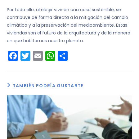
Por todo ello, al elegir vivir en una casa sostenible, se
contribuye de forma directa a la mitigación del cambio
climático y a la preservación del medioambiente. Estas
viviendas son el futuro de la arquitectura y de la manera
en que habitamos nuestro planeta.
F
T
E
W
C
a
w
m
h
o
c
itt
ai
a
m
e
er
l
ts
p
TAMBIÉN PODRÍA GUSTARTE
b
A
ar
o
p
tir
o
p
k