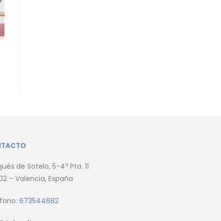
NTACTO
ués de Sotelo, 5-4º Pta. 11
2 – Valencia, España
éfono:
673544682