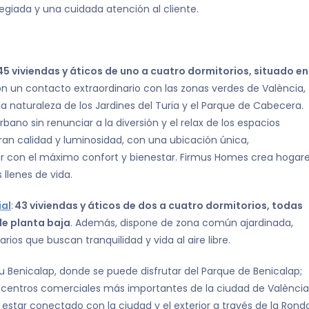
legiada y una cuidada atención al cliente.
 45 viviendas y áticos de uno a cuatro dormitorios, situado en
con un contacto extraordinario con las zonas verdes de València,
a naturaleza de los Jardines del Turia y el Parque de Cabecera.
bano sin renunciar a la diversión y el relax de los espacios
gran calidad y luminosidad, con una ubicación única,
vir con el máximo confort y bienestar. Firmus Homes crea hogar
 llenes de vida.
ial
:
43 viviendas y áticos de dos a cuatro dormitorios, todas
 de planta baja
. Además, dispone de zona común ajardinada,
tarios que buscan tranquilidad y vida al aire libre.
u Benicalap, donde se puede disfrutar del Parque de Benicalap;
s centros comerciales más importantes de la ciudad de València
estar conectado con la ciudad y el exterior a través de la Rond