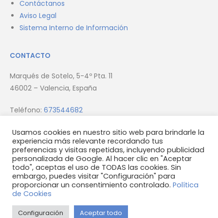
Contáctanos
Aviso Legal
Sistema Interno de Información
CONTACTO
Marqués de Sotelo, 5-4º Pta. 11
46002 – Valencia, España
Teléfono:
673544682
Email:
info@firmus.es
Usamos cookies en nuestro sitio web para brindarle la
experiencia más relevante recordando tus
preferencias y visitas repetidas, incluyendo publicidad
personalizada de Google. Al hacer clic en "Aceptar
todo", aceptas el uso de TODAS las cookies. Sin
embargo, puedes visitar "Configuración" para
proporcionar un consentimiento controlado.
Política
© 2023 Firmus Homes S.L.U
de Cookies
Configuración
Aceptar todo