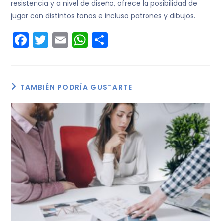
resistencia y a nivel de diseño, ofrece la posibilidad de
jugar con distintos tonos e incluso patrones y dibujos.
F
T
E
W
C
a
w
m
h
o
c
itt
ai
a
m
e
er
l
ts
p
TAMBIÉN PODRÍA GUSTARTE
b
A
ar
o
p
tir
o
p
k