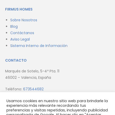
FIRMUS HOMES
Sobre Nosotros
Blog
Contáctanos
Aviso Legal
Sistema Interno de Información
CONTACTO
Marqués de Sotelo, 5-4º Pta. 11
46002 – Valencia, España
Teléfono:
673544682
Email:
info@firmus.es
Usamos cookies en nuestro sitio web para brindarle la
experiencia más relevante recordando tus
preferencias y visitas repetidas, incluyendo publicidad
personalizada de Google. Al hacer clic en "Aceptar