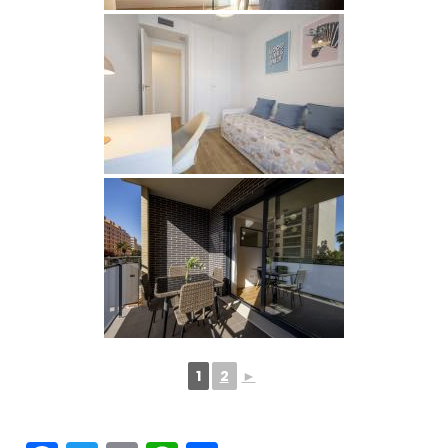
1
2
►